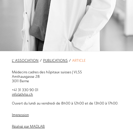
L' ASSOCIATION
/
PUBLICATIONS
/
ARTICLE
Médecins cadres des hôpitaux suisses | VLSS
Amthausgasse 28
3011 Berne
+41 31 330 90 01
info
(at)
vlss.ch
Ouvert du lundi au vendredi de 8h00 à 12h00 et de 13h00 à 17h00.
Impression
Réalisé par MADLAB