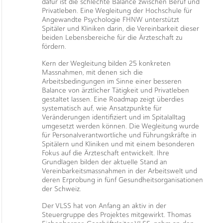
dafür ist die schlechte Balance zwischen Beruf und
Privatleben. Eine Wegleitung der Hochschule für
Angewandte Psychologie FHNW unterstützt
Spitäler und Kliniken darin, die Vereinbarkeit dieser
beiden Lebensbereiche für die Ärzteschaft zu
fördern.
Kern der Wegleitung bilden 25 konkreten
Massnahmen, mit denen sich die
Arbeitsbedingungen im Sinne einer besseren
Balance von ärztlicher Tätigkeit und Privatleben
gestaltet lassen. Eine Roadmap zeigt überdies
systematisch auf, wie Ansatzpunkte für
Veränderungen identifiziert und im Spitalalltag
umgesetzt werden können. Die Wegleitung wurde
für Personalverantwortliche und Führungskräfte in
Spitälern und Kliniken und mit einem besonderen
Fokus auf die Ärzteschaft entwickelt. Ihre
Grundlagen bilden der aktuelle Stand an
Vereinbarkeitsmassnahmen in der Arbeitswelt und
deren Erprobung in fünf Gesundheitsorganisationen
der Schweiz.
Der VLSS hat von Anfang an aktiv in der
Steuergruppe des Projektes mitgewirkt. Thomas