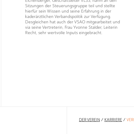
Eichenberger, Geschäftsleiter VLSS, nahm an den
Sitzungen der Steuerungsgruppe teil und stellte
hierfür sein Wissen und seine Erfahrung in der
kaderärztlichen Verbandspolitik zur Verfügung.
Desgleichen hat auch der VSAO mitgearbeitet und
via seine Vertreterin, Frau Yvonne Stalder, Leiterin
Recht, sehr wertvolle Inputs eingebracht.
DER VEREIN
/
KARRIERE
/
VER